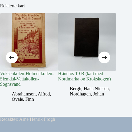
Relaterte kart
Voksenkolen-Holmenkollen-
Hønefos 19 B (kart med
Hønefos
Slemdal-Vettakollen-
Nordmarka og Krokskogen)
Nordmar
Sognsvand
Bergh, Hans Nielsen
,
B
Abrahamson, Alfred
,
Nordhagen, Johan
N
Qvale, Finn
Redaktør: Arne Henrik Frogh