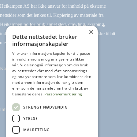
Heikampen AS har ikke ansvar for innhold på eksterne
nettsider som det lenkes til. Kopiering av materiale fra
Heikampen.no for bruk annet sted, crawling, skraping,
×
indeksering (for eksempel tekst og datamining) er ikke tillatt
Dette nettstedet bruker
informasjonskapsler
uten avtale.
Vi bruker informasjonskapsler for å tilpasse
innhold, annonser og analysere trafikken
vår. Vi deler også informasjon om din bruk
Kontakt
av nettstedet vårt med våre annonserings-
og analysepartnere som kan kombinere den
med annen informasjon du har gitt dem
Tilbakemeldinger
eller som de har samlet inn fra din bruk av
kontakt@heikampen.no
tjenestene deres.
Personvernerklæring
STRENGT NØDVENDIG
Informasjon
YTELSE
Leseguide
Personvernerklæring
MÅLRETTING
Informasjonskapsler