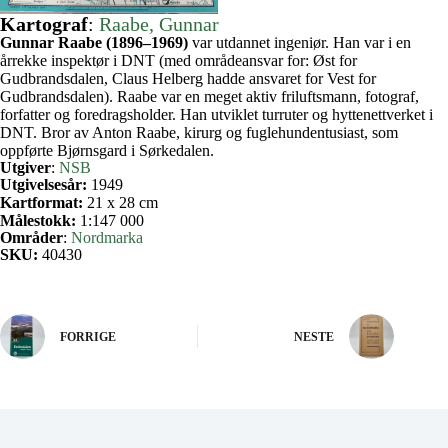
Kartograf
:
Raabe, Gunnar
Gunnar Raabe (1896–1969)
var utdannet ingeniør. Han var i en
årrekke inspektør i DNT (med områdeansvar for: Øst for
Gudbrandsdalen, Claus Helberg hadde ansvaret for Vest for
Gudbrandsdalen). Raabe var en meget aktiv friluftsmann, fotograf,
forfatter og foredragsholder. Han utviklet turruter og hyttenettverket i
DNT. Bror av Anton Raabe, kirurg og fuglehundentusiast, som
oppførte Bjørnsgard i Sørkedalen.
Utgiver
:
NSB
Utgivelsesår:
1949
Kartformat:
21 x 28 cm
Målestokk:
1:147 000
Områder
:
Nordmarka
SKU:
40430
FORRIGE
NESTE