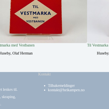
stmarka med Vestbanen
Til Vestmark
Huseby, Olaf Herman
Huseby
Kontakt
Tilbakemeldinger
 lenkes til.
kontakt@heikampen.no
, skraping,
.