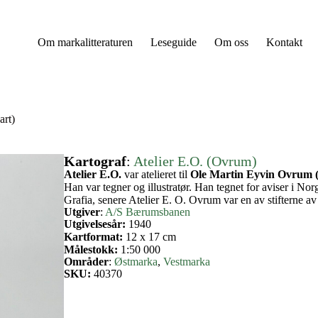
Om markalitteraturen
Leseguide
Om oss
Kontakt
art)
Kartograf
:
Atelier E.O. (Ovrum)
Atelier E.O.
var atelieret til
Ole Martin Eyvin Ovrum (
Han var tegner og illustratør. Han tegnet for aviser i 
Grafia, senere Atelier E. O. Ovrum var en av stifterne a
Utgiver
:
A/S Bærumsbanen
Utgivelsesår:
1940
Kartformat:
12 x 17 cm
Målestokk:
1:50 000
Områder
:
Østmarka
, 
Vestmarka
SKU:
40370