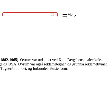
Meny
1882-1965)
. Ovrum var utdannet ved Knut Bergsliens malerskole.
Norge og USA. Ovrum var også reklametegner, og grunnla reklamebyrået
v Tegnerforbundet, og forbundets første formann.