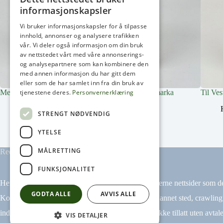
informasjonskapsler
Vi bruker informasjonskapsler for å tilpasse
innhold, annonser og analysere trafikken
vår. Vi deler også informasjon om din bruk
av nettstedet vårt med våre annonserings-
og analysepartnere som kan kombinere den
med annen informasjon du har gitt dem
eller som de har samlet inn fra din bruk av
Med Vestbanen til Oslos Vestmark og Drammensmarka
Til Ve
tjenestene deres.
Personvernerklæring
Huseby, Olaf Herman
STRENGT NØDVENDIG
YTELSE
MÅLRETTING
Redaktør: Arne Henrik Frogh
FUNKSJONALITET
Heikampen AS har ikke ansvar for innhold på eksterne nettsider som det
GODTA ALLE
AVVIS ALLE
Kopiering av materiale fra Heikampen.no for bruk annet sted, crawling
indeksering (for eksempel tekst og datamining) er ikke tillatt uten avtale
VIS DETALJER