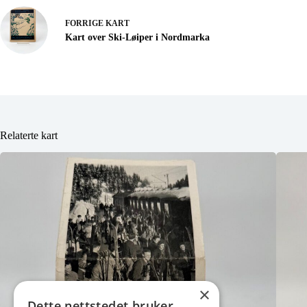
FORRIGE
KART
Kart over Ski-Løiper i Nordmarka
Relaterte kart
×
Dette nettstedet bruker