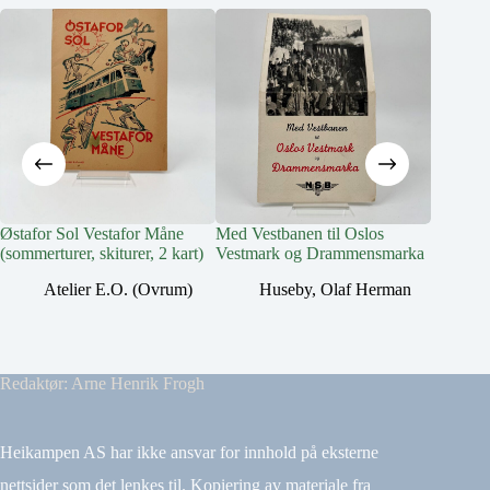
Østafor Sol Vestafor Måne
Med Vestbanen til Oslos
Til Ves
(sommerturer, skiturer, 2 kart)
Vestmark og Drammensmarka
H
Atelier E.O. (Ovrum)
Huseby, Olaf Herman
Redaktør: Arne Henrik Frogh
Heikampen AS har ikke ansvar for innhold på eksterne
nettsider som det lenkes til. Kopiering av materiale fra