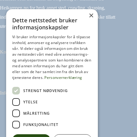
Heikampen.no for bruk annet sted, crawling, skraping,
×
indeksering (for eksempel tekst og datamining) er ikke tillatt
Dette nettstedet bruker
informasjonskapsler
uten avtale.
Vi bruker informasjonskapsler for å tilpasse
innhold, annonser og analysere trafikken
vår. Vi deler også informasjon om din bruk
Kontakt
av nettstedet vårt med våre annonserings-
og analysepartnere som kan kombinere den
med annen informasjon du har gitt dem
Tilbakemeldinger
eller som de har samlet inn fra din bruk av
kontakt@heikampen.no
tjenestene deres.
Personvernerklæring
STRENGT NØDVENDIG
Informasjon
YTELSE
Leseguide
Personvernerklæring
MÅLRETTING
Informasjonskapsler
FUNKSJONALITET