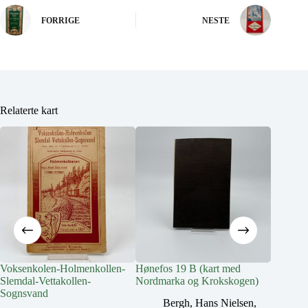
FORRIGE
NESTE
Relaterte kart
Voksenkolen-Holmenkollen-
Hønefos 19 B (kart med
Hønefos
Slemdal-Vettakollen-
Nordmarka og Krokskogen)
Nordmar
Sognsvand
Bergh, Hans Nielsen
,
B