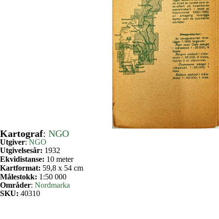
Kartograf
:
NGO
Utgiver
:
NGO
Utgivelsesår:
1932
Ekvidistanse:
10 meter
Kartformat:
59,8 x 54 cm
Målestokk:
1:50 000
Områder
:
Nordmarka
SKU:
40310