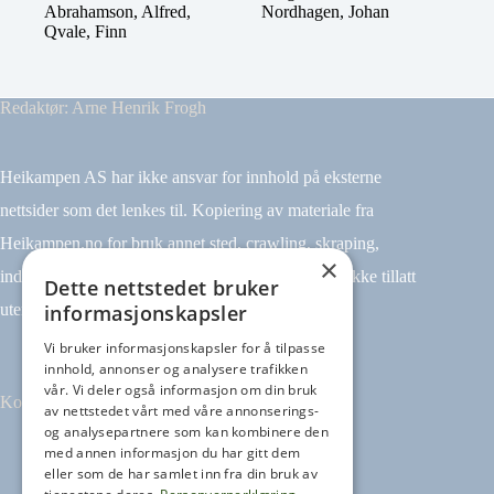
Abrahamson, Alfred
,
Nordhagen, Johan
N
Qvale, Finn
Redaktør: Arne Henrik Frogh
Heikampen AS har ikke ansvar for innhold på eksterne
nettsider som det lenkes til. Kopiering av materiale fra
Heikampen.no for bruk annet sted, crawling, skraping,
×
indeksering (for eksempel tekst og datamining) er ikke tillatt
Dette nettstedet bruker
informasjonskapsler
uten avtale.
Vi bruker informasjonskapsler for å tilpasse
innhold, annonser og analysere trafikken
vår. Vi deler også informasjon om din bruk
Kontakt
av nettstedet vårt med våre annonserings-
og analysepartnere som kan kombinere den
med annen informasjon du har gitt dem
Tilbakemeldinger
eller som de har samlet inn fra din bruk av
kontakt@heikampen.no