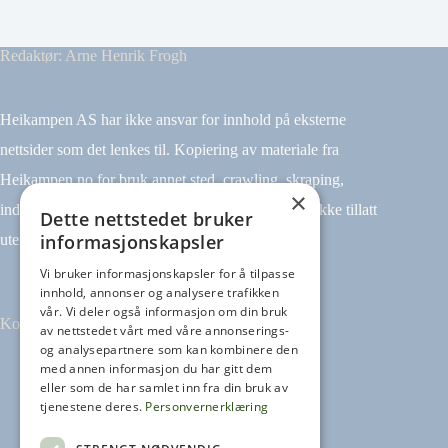
Redaktør: Arne Henrik Frogh
Heikampen AS har ikke ansvar for innhold på eksterne
nettsider som det lenkes til. Kopiering av materiale fra
Heikampen.no for bruk annet sted, crawling, skraping,
×
indeksering (for eksempel tekst og datamining) er ikke tillatt
Dette nettstedet bruker
informasjonskapsler
uten avtale.
Vi bruker informasjonskapsler for å tilpasse
innhold, annonser og analysere trafikken
vår. Vi deler også informasjon om din bruk
Kontakt
av nettstedet vårt med våre annonserings-
og analysepartnere som kan kombinere den
med annen informasjon du har gitt dem
Tilbakemeldinger
eller som de har samlet inn fra din bruk av
kontakt@heikampen.no
tjenestene deres.
Personvernerklæring