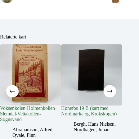
Relaterte kart
Voksenkolen-Holmenkollen-
Hønefos 19 B (kart med
Hønefos
Slemdal-Vettakollen-
Nordmarka og Krokskogen)
Nordmar
Sognsvand
Bergh, Hans Nielsen
,
B
Abrahamson, Alfred
,
Nordhagen, Johan
N
Qvale, Finn