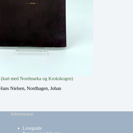
 (kart med Nordmarka og Krokskogen)
Fire løypekart over
side 1
Hans Nielsen
,
Nordhagen, Johan
Bj.A.
Informasjon
Leseguide