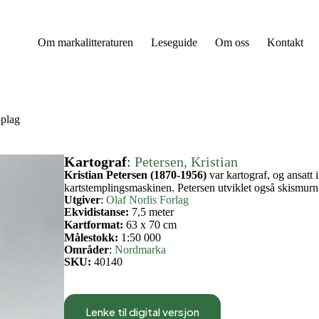
Om markalitteraturen
Leseguide
Om oss
Kontakt
oplag
Kartograf
:
Petersen, Kristian
Kristian Petersen (1870-1956)
var kartograf, og ansatt
kartstemplingsmaskinen. Petersen utviklet også skismurni
Utgiver
:
Olaf Norlis Forlag
Ekvidistanse:
7,5 meter
Kartformat:
63 x 70 cm
Målestokk:
1:50 000
Områder
:
Nordmarka
SKU:
40140
Lenke til digital versjon