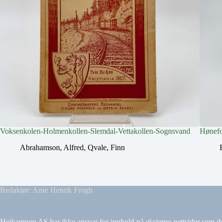
Voksenkolen-Holmenkollen-Slemdal-Vettakollen-Sognsvand
Hønefo
Abrahamson, Alfred
,
Qvale, Finn
Redaktør: Arne Henrik Frogh
Heikampen AS har ikke ansvar for innhold på eksterne nettsider som det