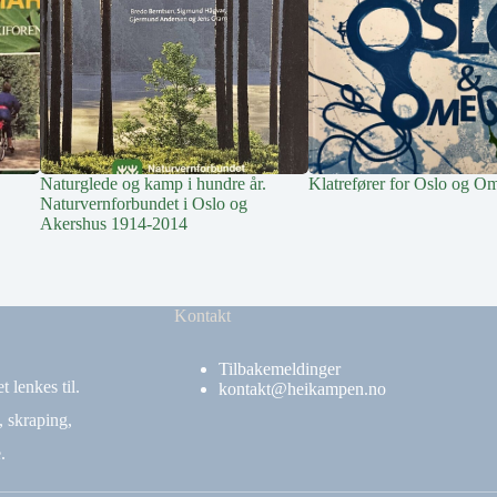
Naturglede og kamp i hundre år.
Klatrefører for Oslo og O
Naturvernforbundet i Oslo og
Akershus 1914-2014
Kontakt
Tilbakemeldinger
 lenkes til.
kontakt@heikampen.no
, skraping,
.