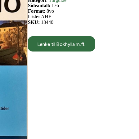
Kategori
:
Turguide
Sideantall:
176
Format:
8vo
Liste:
AHF
SKU:
18440
Lenke til Bokhylla m.fl.