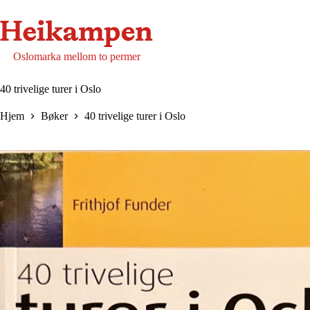
Hopp
til
innholdet
Oslomarka mellom to permer
40 trivelige turer i Oslo
Hjem
Bøker
40 trivelige turer i Oslo