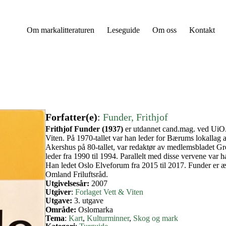
Om markalitteraturen
Leseguide
Om oss
Kontakt
Forfatter(e)
:
Funder, Frithjof
Frithjof Funder (1937)
er utdannet cand.mag. ved UiO. 
Viten. På 1970-tallet var han leder for Bærums lokallag
Akershus på 80-tallet, var redaktør av medlemsbladet Gre
leder fra 1990 til 1994. Parallelt med disse vervene var 
Han ledet Oslo Elveforum fra 2015 til 2017. Funder er 
Omland Friluftsråd.
Utgivelsesår:
2007
Utgiver
:
Forlaget Vett & Viten
Utgave:
3. utgave
Område:
Oslomarka
Tema
:
Kart
, 
Kulturminner
, 
Skog og mark