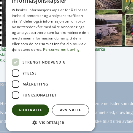
informasjonskapsler
Vi bruker informasjonskapsler for å tilpasse
innhold, annonser og analysere trafikken
vår. Vi deler også informasjon om din bruk
av nettstedet vårt med våre annonserings-
og analysepartnere som kan kombinere den
med annen informasjon du har gitt dem
eller som de har samlet inn fra din bruk av
Jakten på skiføret. Hvordan sikre
På sykkel i marka
tjenestene deres.
Personvernerklæring
skiløyper og skimuligheter i snøløse
og snøfattige vintre?
STRENGT NØDVENDIG
YTELSE
MÅLRETTING
Redaktør: Arne Henrik Frogh
FUNKSJONALITET
Heikampen AS har ikke ansvar for innhold på eksterne nettsider som det
GODTA ALLE
AVVIS ALLE
Kopiering av materiale fra Heikampen.no for bruk annet sted, crawling
indeksering (for eksempel tekst og datamining) er ikke tillatt uten avtale
VIS DETALJER