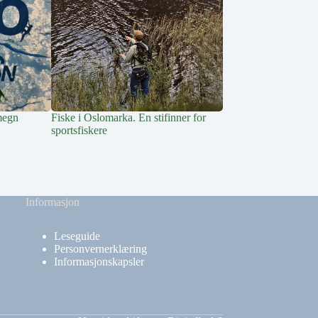
megn
Fiske i Oslomarka. En stifinner for
Skattejakt i Osloma
sportsfiskere
Informasjon
Leseguide
Personvernerklæring
Informasjonskapsler