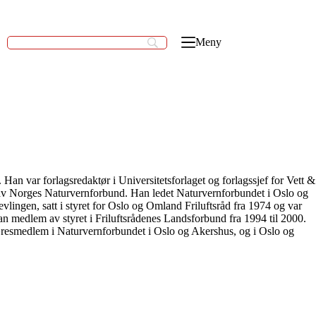
Meny
Han var forlagsredaktør i Universitetsforlaget og forlagssjef for Vett &
 av Norges Naturvernforbund. Han ledet Naturvernforbundet i Oslo og
vlingen, satt i styret for Oslo og Omland Friluftsråd fra 1974 og var
han medlem av styret i Friluftsrådenes Landsforbund fra 1994 til 2000.
æresmedlem i Naturvernforbundet i Oslo og Akershus, og i Oslo og