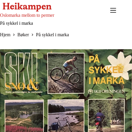
Hopp
til
innholdet
Oslomarka mellom to permer
På sykkel i marka
Hjem
Bøker
På sykkel i marka