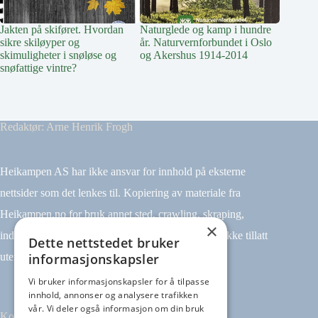
Jakten på skiføret. Hvordan
Naturglede og kamp i hundre
Klatref
sikre skiløyper og
år. Naturvernforbundet i Oslo
skimuligheter i snøløse og
og Akershus 1914-2014
snøfattige vintre?
Redaktør: Arne Henrik Frogh
Heikampen AS har ikke ansvar for innhold på eksterne
nettsider som det lenkes til. Kopiering av materiale fra
Heikampen.no for bruk annet sted, crawling, skraping,
×
indeksering (for eksempel tekst og datamining) er ikke tillatt
Dette nettstedet bruker
informasjonskapsler
uten avtale.
Vi bruker informasjonskapsler for å tilpasse
innhold, annonser og analysere trafikken
vår. Vi deler også informasjon om din bruk
Kontakt