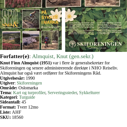
Forfatter(e)
:
Almquist, Knut (gen.sekr.)
Knut Finn Almquist (1951)
var i flere år generalsekretær for
Skiforeningen og senere administrerende direktør i NHO Reiseliv.
Almquist har også vært ordfører for Skiforeningens Råd.
Utgivelsesår:
1990
Utgiver
:
Skiforeningen
Område:
Oslomarka
Tema
:
Kart og turprofiler
, 
Serveringssteder
, 
Sykkelturer
Kategori
:
Turguide
Sideantall:
45
Format:
Tverr 12mo
Liste:
AHF
SKU:
18560