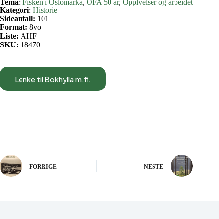
Tema
:
Fisken i Oslomarka
, 
OFA 50 år
, 
Opplvelser og arbeidet
Kategori
:
Historie
Sideantall:
101
Format:
8vo
Liste:
AHF
SKU:
18470
Lenke til Bokhylla m.fl.
FORRIGE
NESTE