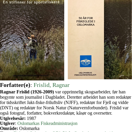
Forfatter(e)
:
Frislid, Ragnar
Ragnar Frislid (1926-2009)
var opprinnelig skogsarbeider, før han
begynte som journalist i Dagbladet. Deretter arbeidet han som redaktør
for tidsskriftet Jakt-fiske-friluftsliv (NJFF), redaktør for Fjell og vidde
(DNT) og redaktør for Norsk Natur (Naturvernforbundet). Frislid var
også fotograf, forfatter, bokverkredaktør, kåsør og oversetter.
Utgivelsesår:
1987
Utgiver
:
Oslomarkas Fiskeadministrasjon
Område:
Oslomarka