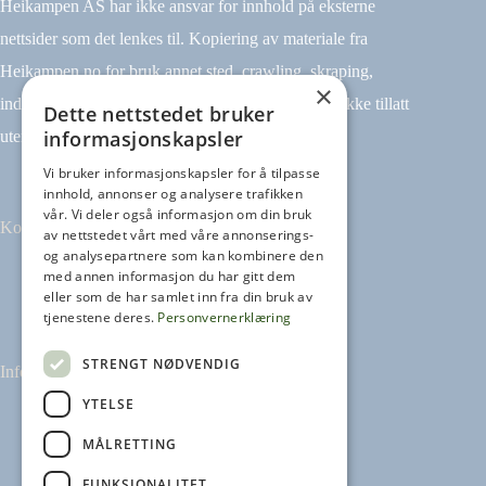
Heikampen AS har ikke ansvar for innhold på eksterne
nettsider som det lenkes til. Kopiering av materiale fra
Heikampen.no for bruk annet sted, crawling, skraping,
×
indeksering (for eksempel tekst og datamining) er ikke tillatt
Dette nettstedet bruker
informasjonskapsler
uten avtale.
Vi bruker informasjonskapsler for å tilpasse
innhold, annonser og analysere trafikken
vår. Vi deler også informasjon om din bruk
Kontakt
av nettstedet vårt med våre annonserings-
og analysepartnere som kan kombinere den
med annen informasjon du har gitt dem
Tilbakemeldinger
eller som de har samlet inn fra din bruk av
kontakt@heikampen.no
tjenestene deres.
Personvernerklæring
STRENGT NØDVENDIG
Informasjon
YTELSE
Leseguide
Personvernerklæring
MÅLRETTING
Informasjonskapsler
FUNKSJONALITET