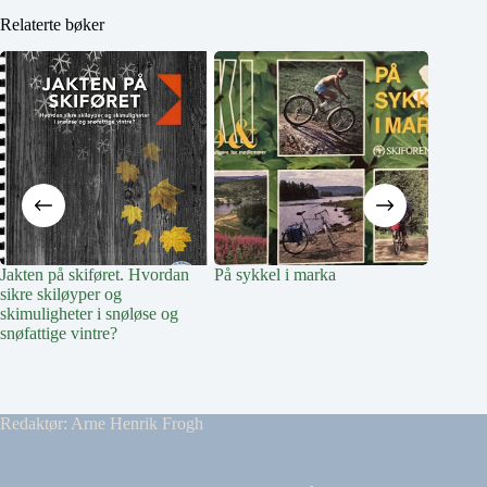
Relaterte bøker
Jakten på skiføret. Hvordan
På sykkel i marka
Naturgl
sikre skiløyper og
år. Natu
skimuligheter i snøløse og
og Aker
snøfattige vintre?
Redaktør: Arne Henrik Frogh