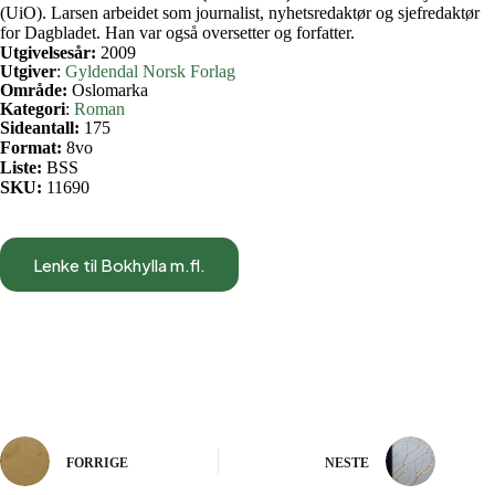
(UiO). Larsen arbeidet som journalist, nyhetsredaktør og sjefredaktør
for Dagbladet. Han var også oversetter og forfatter.
Utgivelsesår:
2009
Utgiver
:
Gyldendal Norsk Forlag
Område:
Oslomarka
Kategori
:
Roman
Sideantall:
175
Format:
8vo
Liste:
BSS
SKU:
11690
Lenke til Bokhylla m.fl.
FORRIGE
NESTE