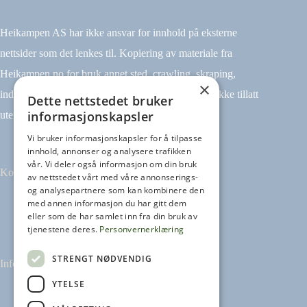
Heikampen AS har ikke ansvar for innhold på eksterne
nettsider som det lenkes til. Kopiering av materiale fra
Heikampen.no for bruk annet sted, crawling, skraping,
×
indeksering (for eksempel tekst og datamining) er ikke tillatt
Dette nettstedet bruker
informasjonskapsler
uten avtale.
Vi bruker informasjonskapsler for å tilpasse
innhold, annonser og analysere trafikken
vår. Vi deler også informasjon om din bruk
Kontakt
av nettstedet vårt med våre annonserings-
og analysepartnere som kan kombinere den
med annen informasjon du har gitt dem
Tilbakemeldinger
eller som de har samlet inn fra din bruk av
kontakt@heikampen.no
tjenestene deres.
Personvernerklæring
STRENGT NØDVENDIG
Informasjon
YTELSE
Leseguide