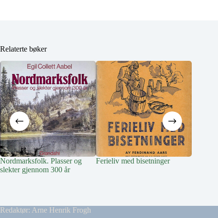
Relaterte bøker
Nordmarksfolk. Plasser og
Ferieliv med bisetninger
Livet på
slekter gjennom 300 år
Redaktør: Arne Henrik Frogh