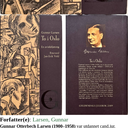
Forfatter(e)
:
Larsen, Gunnar
Gunnar Otterbech Larsen (1900–1958)
var utdannet cand.jur.