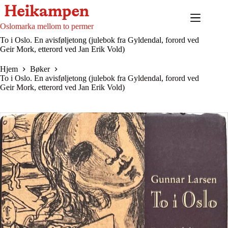
Hopp
til
innholdet
Oslomarka mellom to permer
To i Oslo. En avisføljetong (julebok fra Gyldendal, forord ved
Geir Mork, etterord ved Jan Erik Vold)
Hjem
Bøker
To i Oslo. En avisføljetong (julebok fra Gyldendal, forord ved
Geir Mork, etterord ved Jan Erik Vold)