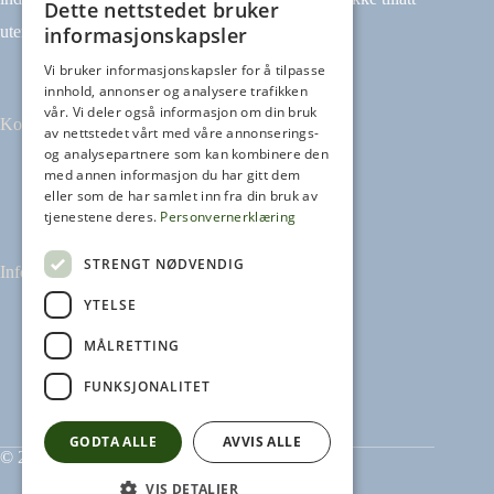
Dette nettstedet bruker
informasjonskapsler
uten avtale.
Vi bruker informasjonskapsler for å tilpasse
innhold, annonser og analysere trafikken
vår. Vi deler også informasjon om din bruk
Kontakt
av nettstedet vårt med våre annonserings-
og analysepartnere som kan kombinere den
med annen informasjon du har gitt dem
Tilbakemeldinger
eller som de har samlet inn fra din bruk av
kontakt@heikampen.no
tjenestene deres.
Personvernerklæring
STRENGT NØDVENDIG
Informasjon
YTELSE
Leseguide
Personvernerklæring
MÅLRETTING
Informasjonskapsler
FUNKSJONALITET
GODTA ALLE
AVVIS ALLE
© 2026 Heikampen AS
VIS DETALJER