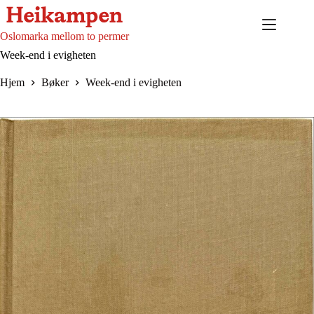
Hopp
til
innholdet
Oslomarka mellom to permer
Week-end i evigheten
Hjem
Bøker
Week-end i evigheten