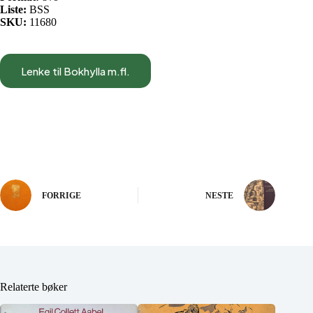
Liste:
BSS
SKU:
11680
Lenke til Bokhylla m.fl.
FORRIGE
NESTE
Relaterte bøker