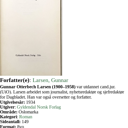
Forfatter(e)
:
Larsen, Gunnar
Gunnar Otterbech Larsen (1900–1958)
var utdannet cand.jur.
(UiO). Larsen arbeidet som journalist, nyhetsredaktør og sjefredaktør
for Dagbladet. Han var også oversetter og forfatter.
Utgivelsesår:
1934
Utgiver
:
Gyldendal Norsk Forlag
Område:
Oslomarka
Kategori
:
Roman
Sideantall:
149
Format:
8vo