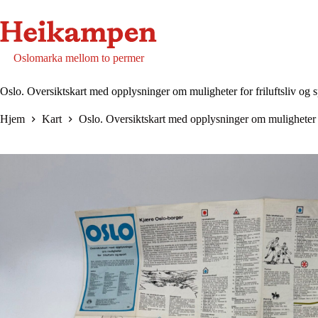
Hopp
til
innholdet
Oslomarka mellom to permer
Oslo. Oversiktskart med opplysninger om muligheter for friluftsliv og sp
Hjem
Kart
Oslo. Oversiktskart med opplysninger om muligheter for