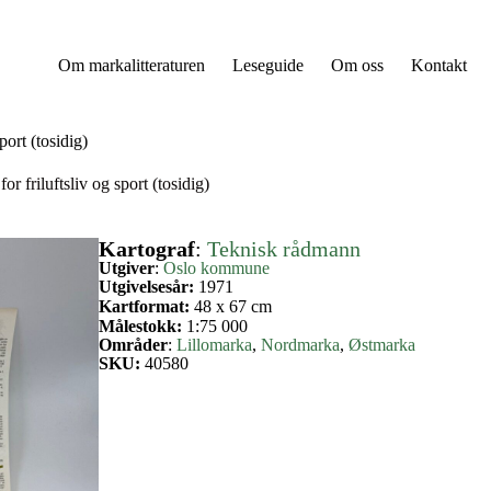
Om markalitteraturen
Leseguide
Om oss
Kontakt
ort (tosidig)
 friluftsliv og sport (tosidig)
Kartograf
:
Teknisk rådmann
Utgiver
:
Oslo kommune
Utgivelsesår:
1971
Kartformat:
48 x 67 cm
Målestokk:
1:75 000
Områder
:
Lillomarka
, 
Nordmarka
, 
Østmarka
SKU:
40580