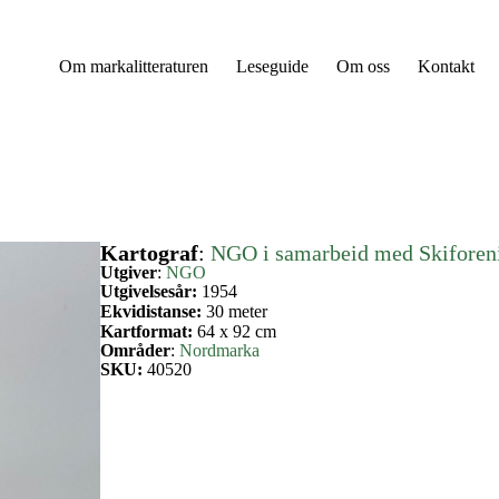
Om markalitteraturen
Leseguide
Om oss
Kontakt
Kartograf
:
NGO i samarbeid med Skiforen
Utgiver
:
NGO
Utgivelsesår:
1954
Ekvidistanse:
30 meter
Kartformat:
64 x 92 cm
Områder
:
Nordmarka
SKU:
40520