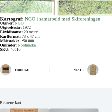
Kartograf
:
NGO i samarbeid med Skiforeningen
Utgiver
:
NGO
Utgivelsesår:
1972
Ekvidistanse:
20 meter
Kartformat:
73 x 47 cm
Målestokk:
1:50 000
Områder
:
Nordmarka
SKU:
40510
FORRIGE
NESTE
Relaterte kart