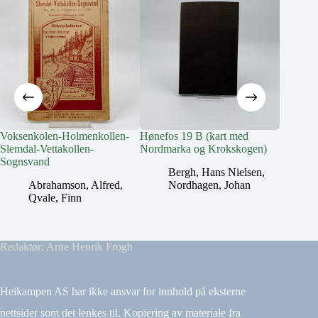
Voksenkolen-Holmenkollen-
Hønefos 19 B (kart med
Hønefos
Slemdal-Vettakollen-
Nordmarka og Krokskogen)
Nordmar
Sognsvand
Bergh, Hans Nielsen
,
B
Abrahamson, Alfred
,
Nordhagen, Johan
N
Qvale, Finn
Redaktør: Arne Henrik Frogh
Heikampen AS har ikke ansvar for innhold på eksterne
nettsider som det lenkes til. Kopiering av materiale fra