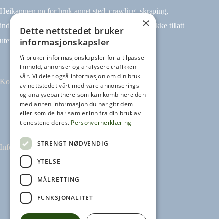
Heikampen.no for bruk annet sted, crawling, skraping,
×
indeksering (for eksempel tekst og datamining) er ikke tillatt
Dette nettstedet bruker
informasjonskapsler
uten avtale.
Vi bruker informasjonskapsler for å tilpasse
innhold, annonser og analysere trafikken
vår. Vi deler også informasjon om din bruk
Kontakt
av nettstedet vårt med våre annonserings-
og analysepartnere som kan kombinere den
med annen informasjon du har gitt dem
Tilbakemeldinger
eller som de har samlet inn fra din bruk av
kontakt@heikampen.no
tjenestene deres.
Personvernerklæring
STRENGT NØDVENDIG
Informasjon
YTELSE
Leseguide
Personvernerklæring
MÅLRETTING
Informasjonskapsler
FUNKSJONALITET